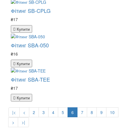
Фітинг SB-CPLG
₴17
Купити
Фітинг SBA-050
₴16
Купити
Фітинг SBA-TEE
₴17
Купити
|<
<
2
3
4
5
6
7
8
9
10
>
>|