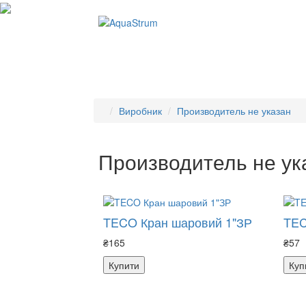
Виробник
Производитель не указан
Производитель не ук
TECO Кран шаровий 1"ЗР
TEC
₴165
₴57
Купити
Куп