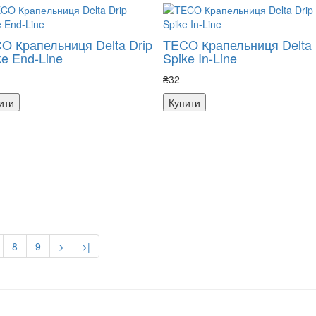
O Крапельниця Delta Drip
TECO Крапельниця Delta 
ke End-Line
Spike In-Line
₴32
ити
Купити
8
9
>
>|