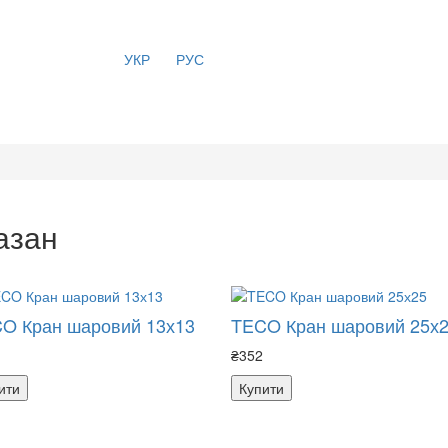
УКР
РУС
азан
O Кран шаровий 13х13
TECO Кран шаровий 25х
₴352
ити
Купити