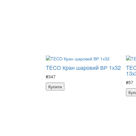
TECO Кран шаровий ВР 1х32
TEC
13х
₴347
₴57
Купити
Куп