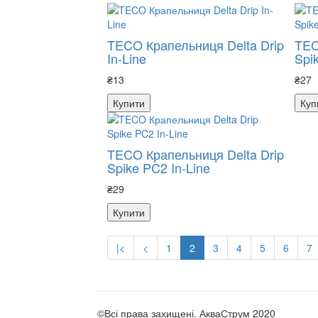
TECO Крапельниця Delta Drip
TEC
In-Line
Spi
₴13
₴27
Купити
Куп
TECO Крапельниця Delta Drip
Spike PC2 In-Line
₴29
Купити
|<
<
1
2
3
4
5
6
7
©Всі права захищені. АкваСтрум 2020