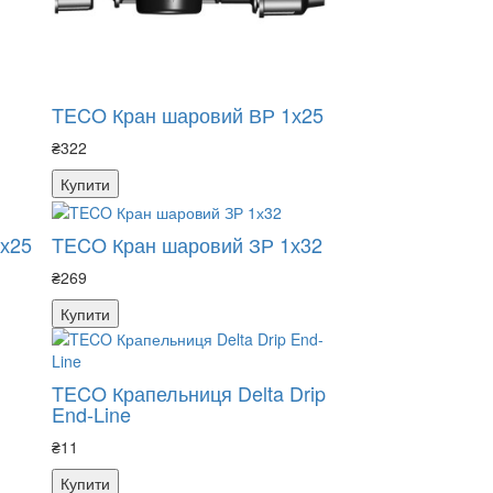
TECO Кран шаровий ВР 1х25
₴322
Купити
х25
TECO Кран шаровий ЗР 1х32
₴269
Купити
TECO Крапельниця Delta Drip
End-Line
₴11
Купити