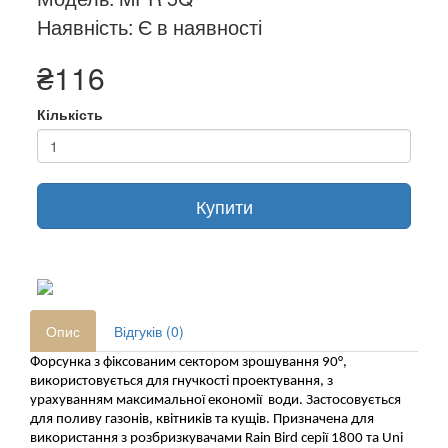
Наявність: Є в наявності
₴116
Кількість
Купити
Опис
Відгуків (0)
Форсунка з фіксованим сектором
зрошування 90°, 
використовується 
для гнучкості проектування, з 
урахуванням максимальної економії 
води.
 Застосовується 
для поливу газонів, квітників та кущів. Призначена для 
використання з розбризкувачами 
Rain
Bird
 серії 1800 та 
Uni