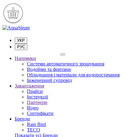
УКР
РУС
Напрямки
Системи автоматичного зрошування
Водойми та фонтани
Обладнання і матеріали для водопостачання
Інженерний супровід
Завантаження
Прайси
Інструкції
Партнери
Відео
Сертифікати
Бренди
Rain Bird
TECO
Показати усі Бренди