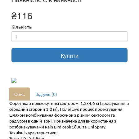
₴116
Кількість
Купити
Опис
Відгуків (0)
Форсунка 
з прямокутним 
сектором
1,2х4,6 м 
(зрошування 
з 
середини сторони 1,2 м). Полегшує процес
проектування 
шляхом
комбінування
 форсунок
з різним сектором
та 
радіусом в одній
зоні. Призначена для використання з 
розбризкувачами Rain Bird серії 1800 та Uni Spray.
Технічні характеристики: